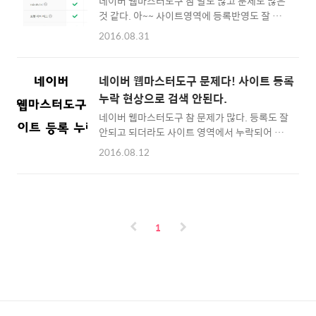
네이버 웹마스터도구 참 말도 많고 문제도 많은
가능 문서수는 제로이다. ㅎㅎㅎ 이 기나긴 싸움
것 같다. 아~~ 사이트영역에 등록반영도 잘 안
이 언제까지일까? ^^ 요건 워드프레스 사이트
되고 잘 반영되던것도 웹문서로 빠지는경우도
상에서 글발행상태와 클릭수다. 보시면 알겠지
2016.08.31
생기며 상담창구도 없다는게 문제다. 뭐가 문제
만 발행 하루정도 지났지만 다음이나 구글 등의
인지 어떻게 하면 반영되는지에 대한 구체적인
웹문서 노출로인한 페이지 방문으로 클릭수가
언급도 없다. 그냥 가이드라인이 이렇다 해놓고
올라간것을 보여준다. 이상없이 노출되고 있음
네이버 웹마스터도구 문제다! 사이트 등록
정작 발생한 문제에 대해서는 대응을 잘 안해주
을 보여주고 있다. 다음 노출은 약 7천여건이다.
누락 현상으로 검색 안된다.
는것 같다. 얼마전부터는 웹마스터도구 사이트
구글 노출은 약 3만2천여건이다. 분명 ..
네이버 웹마스터도구 참 문제가 많다. 등록도 잘
등록 화면에 자동등록 방지용 입력폼이 하나 더
안되고 되더라도 사이트 영역에서 누락되어 웹
생겼다. 등록도 제대로 되지 않는 상황에 별걸
문서로 빠지거나 아~~~ 참 힘들다. 그래도 그동
다한다. 언제 반영될지도 모르고 마냥 기다려야
2016.08.12
안 비교적 양호하게 등록되더니 저번주 금요일
만 하는 웹마스터도구. 분명 네이버도 문제가 있
등록건 부터는 반응이 영 느리다. 뭐지? 이유가
음을 알고 있으리라본다. 하지만 개선은 되지 않
뭐지? 7월 11일 대량으로 누락되는 사건이 발
고 있다. 일방적 통보식 정보제공은 그닥 도움도
생... 헐... 이때만 생각하면 ㅠ.ㅠ 지금까지도 여
안된다. 제대로된 등록방식 및 프로그램의 개선
파가 있다. 예전의 마이비지니스로 등록되었던
이 필요하다. 아래처럼 사이트 ..
1
사이트들이 통째로 누락되었다. 기존 사이트영
역의 약 7~80%가 빠져버린거 같다. 네이버에
서 엄청난 결단을 한건인지 엄청난 비난을 받을
것임에도 단행한 이유는 뭘까? 웹마스터도구 시
스템이 아직까지 불안하다. 사이트의 등록여부
도 불투명하다. 마냥 기다려야한다. 고객과 소