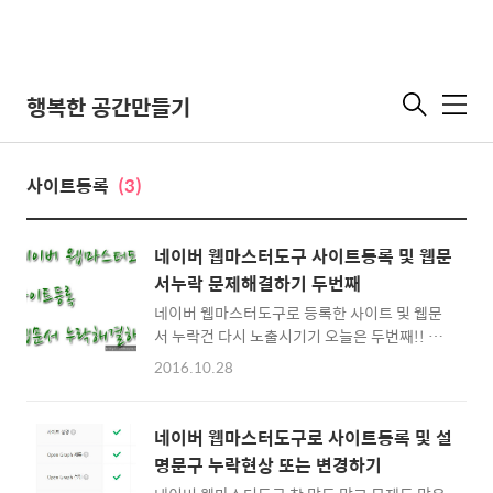
행복한 공간만들기
메
뉴
사이트등록
(3)
네이버 웹마스터도구 사이트등록 및 웹문
서누락 문제해결하기 두번째
네이버 웹마스터도구로 등록한 사이트 및 웹문
서 누락건 다시 노출시기기 오늘은 두번째!! 어
제 웹마스터도구에서 사이트삭제 및 재신청을
2016.10.28
해봤습니다. 그래서 오늘은 다른 방법을 해봐야
겠습니다. 어제도 사이트내의 포스팅은 꾸준히
이루어진 상태이며 페이지 수집 및 신디케이션
네이버 웹마스터도구로 사이트등록 및 설
문서도 이상없이 작동된다. 웹페이지도 이상없
명문구 누락현상 또는 변경하기
이 수집해가는거 같다. 하지만 색인 및 검색노출