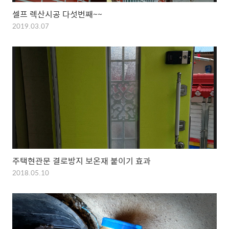
셀프 렉산시공 다섯번째~~
2019.03.07
주택현관문 결로방지 보온재 붙이기 효과
2018.05.10