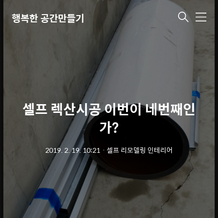
행복한 공간만들기
메
뉴
셀프 렉산시공 이번이 네번째인
가?
2019. 2. 19. 10:21
ㆍ
셀프 리모델링 인테리어