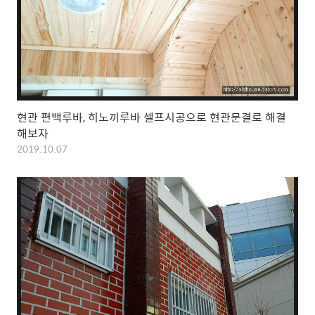
현관 편백루바, 히노끼루바 셀프시공으로 현관문결로 해결
해보자
2019.10.07