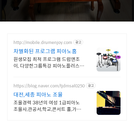
http://mobile.drumenjoy.com
광고
차별화된 프로그램 피아노홈
원생모집 최적 프로그램 드럼앤조
이, 다양한그룹특강 피아노플러스,
컴피아노 이론수업
https://blog.naver.com/tjdmsal0250
광고
대전,세종 피아노 조율
조율경력 38년의 여성 1급피아노
조율사,관공서,학교,콘서트 홀,가정
집 조율 운반